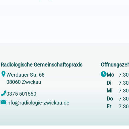
Radiologische Gemeinschaftspraxis
Öffnungszei
Werdauer Str. 68
Mo
7.30
08060 Zwickau
Di
7.30
Mi
7.30
0375 501550
Do
7.30
info@radiologie-zwickau.de
Fr
7.30