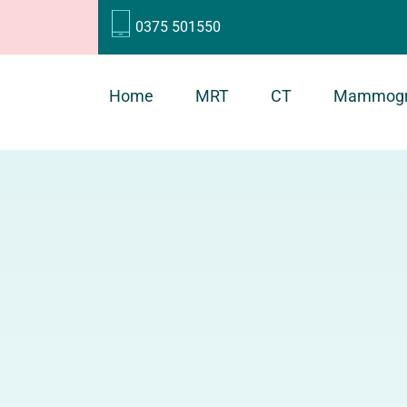
0375 501550
Home
MRT
CT
Mammogr